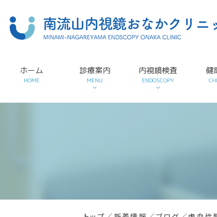
ホーム
診療案内
内視鏡検査
健
HOME
MENU
ENDOSCOPY
CH
トップ
／
新着情報
／
ブログ
／
虚血性