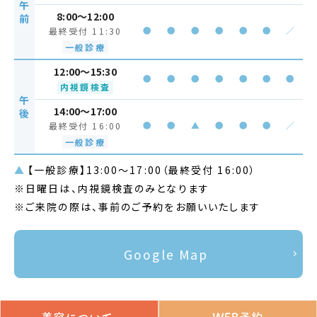
午
8:00～12:00
前
●
●
●
●
●
●
／
最終受付 11:30
一般診療
12:00～15:30
●
●
●
●
●
●
●
内視鏡検査
午
14:00～17:00
後
●
●
▲
●
●
●
／
最終受付 16:00
一般診療
▲
【一般診療】13:00～17:00（最終受付 16:00）
※日曜日は、内視鏡検査のみとなります
※ご来院の際は、事前のご予約をお願いいたします
Google Map