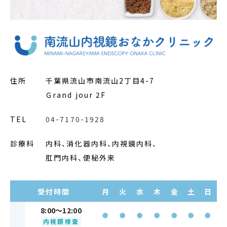
住所
千葉県流山市南流山2丁目4-7
Ｇrand jour 2F
TEL
04-7170-1928
診療科
内科、消化器内科、内視鏡内科、
肛門内科、便秘外来
受付時間
月
火
水
木
金
土
日
8:00～12:00
●
●
●
●
●
●
●
内視鏡検査