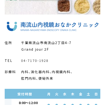
住所
千葉県流山市南流山2丁目4-7
Ｇrand jour 2F
TEL
04-7170-1928
診療科
内科、消化器内科、内視鏡内科、
肛門内科、便秘外来
受付時間
月
火
水
木
金
土
日
8:00～12:00
●
●
●
●
●
●
●