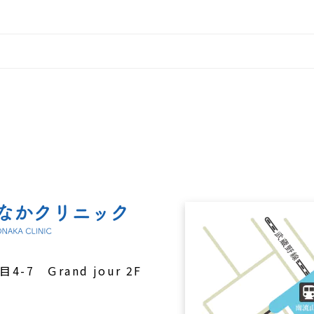
目4-7
Ｇrand jour 2F