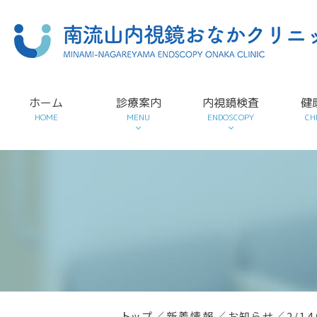
ホーム
診療案内
内視鏡検査
健
HOME
MENU
ENDOSCOPY
CH
トップ
／
新着情報
／
お知らせ
／
2/1