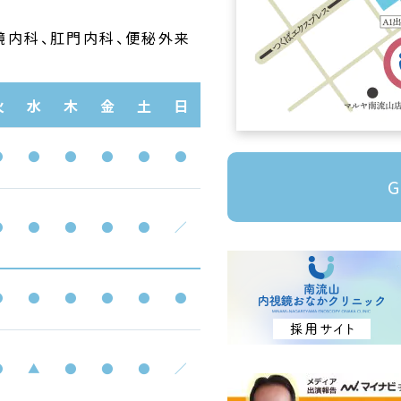
鏡内科、
肛門内科、便秘外来
火
水
木
金
土
日
●
●
●
●
●
●
G
●
●
●
●
●
／
●
●
●
●
●
●
●
▲
●
●
●
／