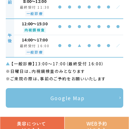
8:00～12:00
前
●
●
●
●
●
●
／
最終受付 11:30
一般診療
12:00～15:30
●
●
●
●
●
●
●
内視鏡検査
午
14:00～17:00
後
●
●
▲
●
●
●
／
最終受付 16:00
一般診療
▲
【一般診療】13:00～17:00（最終受付 16:00）
※日曜日は、内視鏡検査のみとなります
※ご来院の際は、事前のご予約をお願いいたします
Google Map
© 南流山内視鏡おなかクリニック