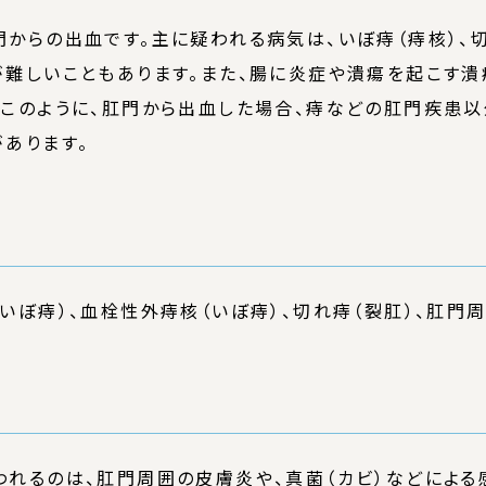
からの出血です。主に疑われる病気は、いぼ痔（痔核）、切
難しいこともあります。また、腸に炎症や潰瘍を起こす潰
このように、肛門から出血した場合、痔などの肛門疾患
あります。
いぼ痔）、血栓性外痔核（いぼ痔）、切れ痔（裂肛）、肛門
れるのは、肛門周囲の皮膚炎や、真菌（カビ）などによる